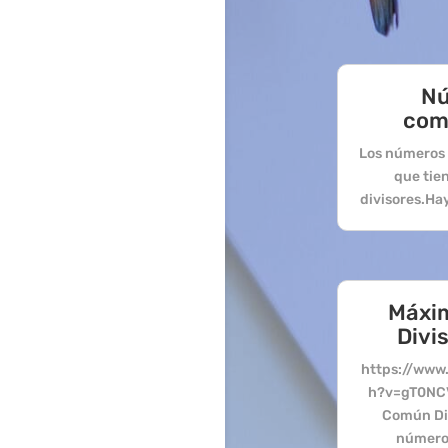
N
com
Los números 
que tie
divisores.Hay 
Máxi
Divi
https://www
h?v=gT0NC
Común Div
número 