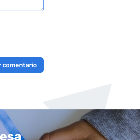
r comentario
resa