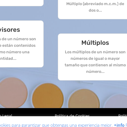
Múltiplo (abreviado m.c.m.) de
dos o...
visores
es de un número son
Múltiplos
e están contenidos
smo número una
Los múltiplos de un número son
ntidad...
números de igual o mayor
tamaño que contienen al mismo
número...
o Legal
Política de Cookies
Polí
 cookies para garantizar que obtengas una experiencia mejor.
+info