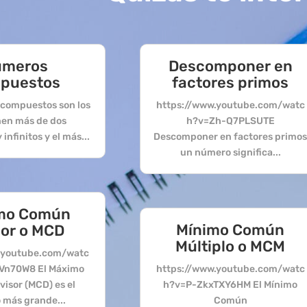
úmeros
Descomponer en
puestos
factores primos
compuestos son los
https://www.youtube.com/watc
nen más de dos
h?v=Zh-Q7PLSUTE
infinitos y el más...
Descomponer en factores primo
un número significa...
mo Común
Mínimo Común
sor o MCD
Múltiplo o MCM
.youtube.com/watc
Vn70W8 El Máximo
https://www.youtube.com/watc
isor (MCD) es el
h?v=P-ZkxTXY6HM El Mínimo
más grande...
Común