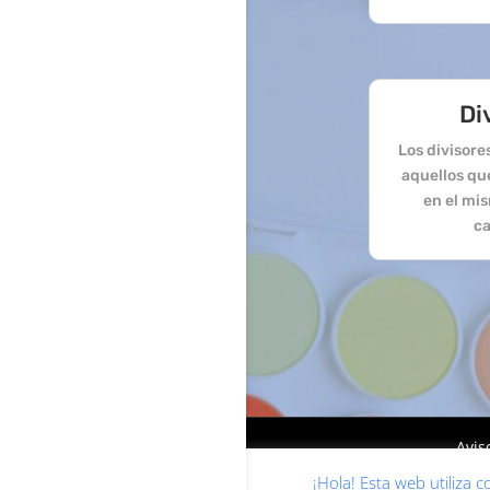
Di
Los divisor
aquellos qu
en el mi
ca
Avis
¡Hola! Esta web utiliza