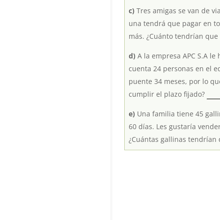
c)
Tres amigas se van de vi
una tendrá que pagar en tot
más. ¿Cuánto tendrían que
d)
A la empresa APC S.A le 
cuenta 24 personas en el e
puente 34 meses, por lo qu
cumplir el plazo fijado?
e)
Una familia tiene 45 gall
60 días. Les gustaría vender algunas gallinas, para que el resto pudieran alimentarse durante 30 días más.
¿Cuántas gallinas tendrían