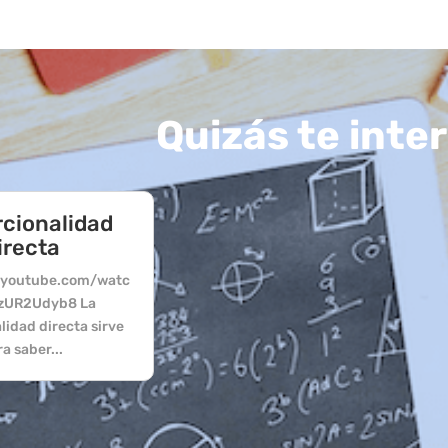
Quizás te inte
cionalidad
irecta
.youtube.com/watc
zUR2Udyb8 La
lidad directa sirve
a saber...