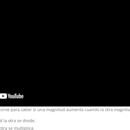
sirve para saber si una magnitud aumenta cuando la otra magnit
 la otra se divide.
otra se multiplica.