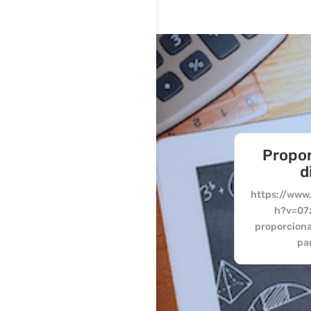
Propor
d
https://www
h?v=07
proporciona
par