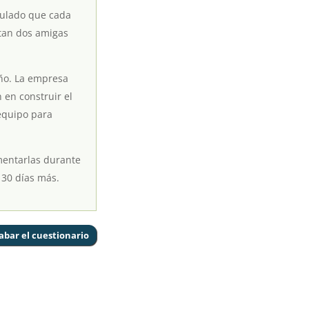
culado que cada
ntan dos amigas
ño. La empresa
 en construir el
equipo para
imentarlas durante