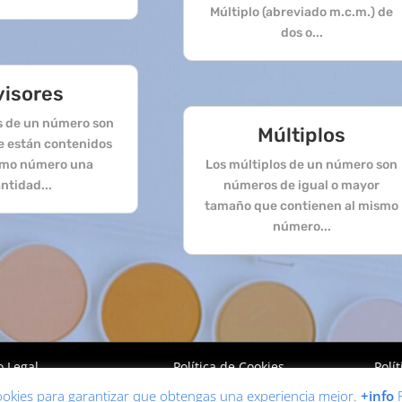
Múltiplo (abreviado m.c.m.) de
dos o...
visores
es de un número son
Múltiplos
e están contenidos
smo número una
Los múltiplos de un número son
ntidad...
números de igual o mayor
tamaño que contienen al mismo
número...
o Legal
Política de Cookies
Polí
 cookies para garantizar que obtengas una experiencia mejor.
+info