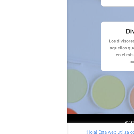
Di
Los divisor
aquellos qu
en el mi
ca
Avis
¡Hola! Esta web utiliza