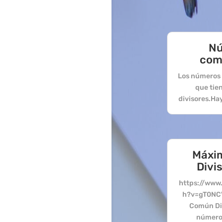
N
com
Los números 
que tie
divisores.Hay 
Máxi
Divi
https://www
h?v=gT0NC
Común Div
número 