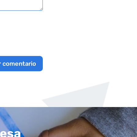
r comentario
resa