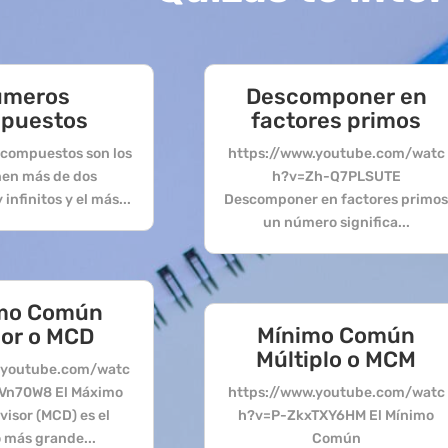
úmeros
Descomponer en
puestos
factores primos
compuestos son los
https://www.youtube.com/watc
nen más de dos
h?v=Zh-Q7PLSUTE
infinitos y el más...
Descomponer en factores primo
un número significa...
mo Común
Mínimo Común
sor o MCD
Múltiplo o MCM
.youtube.com/watc
Vn70W8 El Máximo
https://www.youtube.com/watc
isor (MCD) es el
h?v=P-ZkxTXY6HM El Mínimo
más grande...
Común