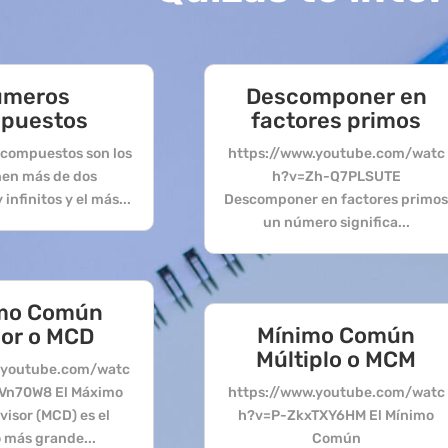
úmeros
Descomponer en
puestos
factores primos
compuestos son los
https://www.youtube.com/watc
nen más de dos
h?v=Zh-Q7PLSUTE
infinitos y el más...
Descomponer en factores primo
un número significa...
mo Común
Mínimo Común
sor o MCD
Múltiplo o MCM
.youtube.com/watc
Vn70W8 El Máximo
https://www.youtube.com/watc
isor (MCD) es el
h?v=P-ZkxTXY6HM El Mínimo
más grande...
Común