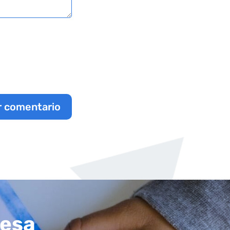
r comentario
resa