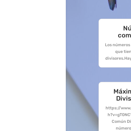
N
com
Los números 
que tie
divisores.Hay 
Máxi
Divi
https://www
h?v=gT0NC
Común Div
número 