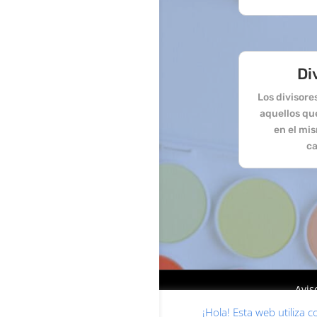
Di
Los divisor
aquellos qu
en el mi
ca
Avis
¡Hola! Esta web utiliza