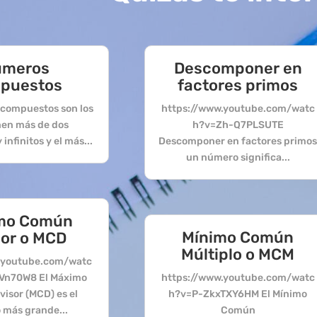
úmeros
Descomponer en
puestos
factores primos
compuestos son los
https://www.youtube.com/watc
nen más de dos
h?v=Zh-Q7PLSUTE
infinitos y el más...
Descomponer en factores primo
un número significa...
mo Común
Mínimo Común
sor o MCD
Múltiplo o MCM
.youtube.com/watc
Vn70W8 El Máximo
https://www.youtube.com/watc
isor (MCD) es el
h?v=P-ZkxTXY6HM El Mínimo
más grande...
Común