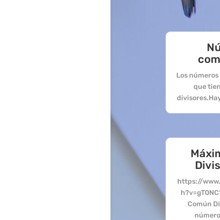
N
com
Los números 
que tie
divisores.Hay 
Máxi
Divi
https://www
h?v=gT0NC
Común Div
número 