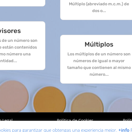
Múltiplo (abreviado m.c.m.) de
dos o...
visores
es de un número son
Múltiplos
e están contenidos
smo número una
Los múltiplos de un número son
ntidad...
números de igual o mayor
tamaño que contienen al mismo
número...
o Legal
Política de Cookies
Polí
 cookies para garantizar que obtengas una experiencia mejor.
+info