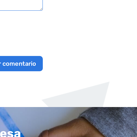
r comentario
resa