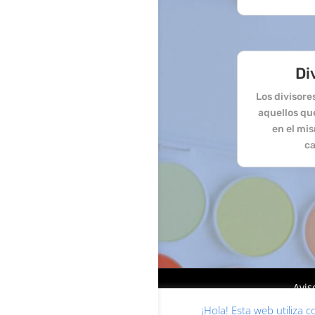
Di
Los divisor
aquellos qu
en el mi
ca
Avis
¡Hola! Esta web utiliza