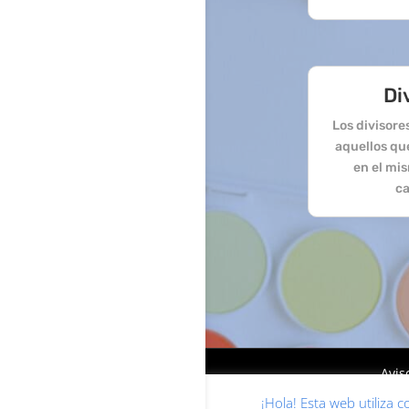
Di
Los divisor
aquellos qu
en el mi
ca
Avis
¡Hola! Esta web utiliza