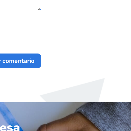
r comentario
resa