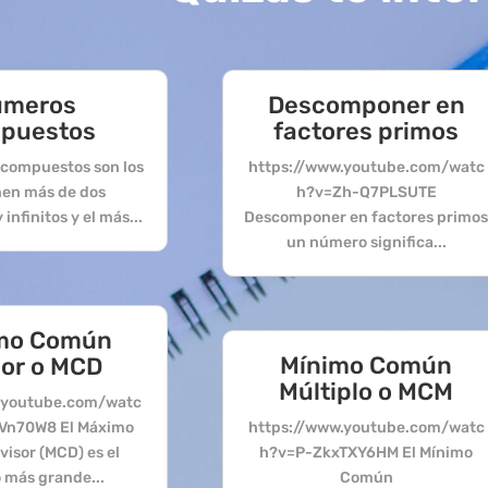
úmeros
Descomponer en
puestos
factores primos
compuestos son los
https://www.youtube.com/watc
nen más de dos
h?v=Zh-Q7PLSUTE
infinitos y el más...
Descomponer en factores primo
un número significa...
mo Común
Mínimo Común
sor o MCD
Múltiplo o MCM
.youtube.com/watc
Vn70W8 El Máximo
https://www.youtube.com/watc
isor (MCD) es el
h?v=P-ZkxTXY6HM El Mínimo
más grande...
Común