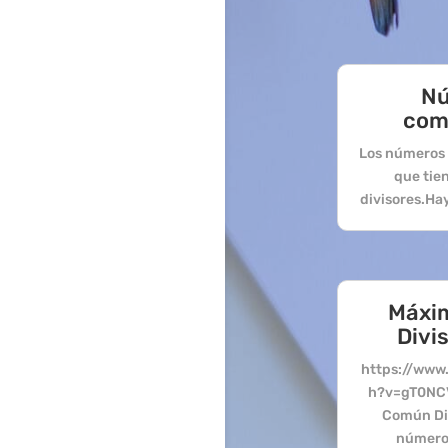
N
com
Los números 
que tie
divisores.Hay 
Máxi
Divi
https://www
h?v=gT0NC
Común Div
número 