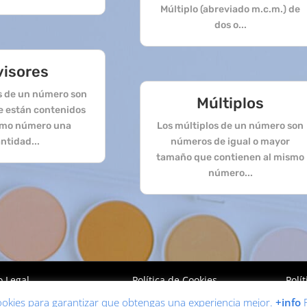
Múltiplo (abreviado m.c.m.) de
dos o...
visores
es de un número son
Múltiplos
e están contenidos
smo número una
Los múltiplos de un número son
ntidad...
números de igual o mayor
tamaño que contienen al mismo
número...
o Legal
Política de Cookies
Polí
 cookies para garantizar que obtengas una experiencia mejor.
+info