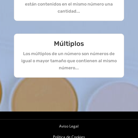
están contenidos en el mismo número una
cantidad...
Múltiplos
Los múltiplos de un número son números de
igual o mayor tamaño que contienen al mismo
número...
Aviso Legal
Política de Cookies