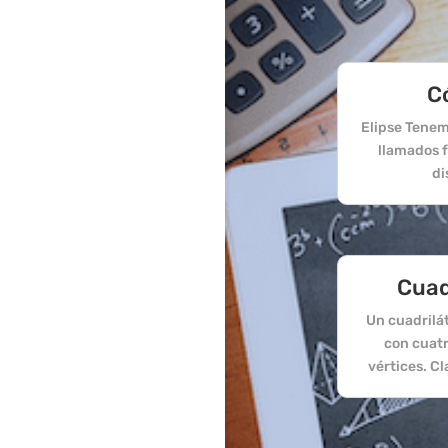
C
Elipse Tenem
llamados fo
di
Cuad
Un cuadrilá
con cuatr
vértices. Cl