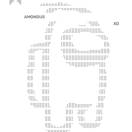
⠀⠀⠀⠀ ⠀⣠⣤⣤⣤⣤⣤⣶⣦⣤⣄⡀⠀⠀⠀⠀⠀⠀⠀⠀
⠀⠀⠀⠀⠀⠀⠀ ⣴⣿⡿⠛⠉⠙⠛⠛⠛⠛⠻⢿⣿⣷⣤⡀⠀⠀⠀⠀⠀
AMONGUS
⠀⠀⠀⠀⠀⠀⠀⠀⣼⣿⠋⠀⠀⠀⠀⠀⠀⠀⢀⣀⣀⠈⢻⣿⣿⡄⠀⠀⠀⠀ XD
⠀⠀⠀⠀⠀⠀⠀⣸⣿⡏⠀⠀⠀⣠⣶⣾⣿⣿⣿⠿⠿⠿⢿⣿⣿⣿⣄⠀⠀⠀
⠀⠀⠀⠀⠀⠀⠀⣿⣿⠁⠀⠀⢰⣿⣿⣯⠁⠀⠀⠀⠀⠀⠀⠀⠈⠙⢿⣷⡄⠀
⠀⠀⣀⣤⣴⣶⣶⣿⡟⠀⠀⠀⢸⣿⣿⣿⣆⠀⠀⠀⠀⠀⠀⠀⠀⠀⠀⣿⣷⠀
⠀⢰⣿⡟⠋⠉⣹⣿⡇⠀⠀⠀⠘⣿⣿⣿⣿⣷⣦⣤⣤⣤⣶⣶⣶⣶⣿⣿⣿⠀
⠀⢸⣿⡇⠀⠀⣿⣿⡇⠀⠀⠀⠀⠹⣿⣿⣿⣿⣿⣿⣿⣿⣿⣿⣿⣿⣿⡿⠃⠀
⠀⣸⣿⡇⠀⠀⣿⣿⡇⠀⠀⠀⠀⠀⠉⠻⠿⣿⣿⣿⣿⡿⠿⠿⠛⢻⣿⡇⠀⠀
⠀⣿⣿⠁⠀⠀⣿⣿⡇⠀⠀⠀⠀⠀⠀⠀⠀⠀⠀⠀⠀⠀⠀⠀⠀⢸⣿⣧⠀⠀
⠀⣿⣿⠀⠀⠀⣿⣿⡇⠀⠀⠀⠀⠀⠀⠀⠀⠀⠀⠀⠀⠀⠀⠀⠀⢸⣿⣿⠀⠀
⠀⣿⣿⠀⠀⠀⣿⣿⡇⠀⠀⠀⠀⠀⠀⠀⠀⠀⠀⠀⠀⠀⠀⠀⠀⢸⣿⣿⠀⠀
⠀⢿⣿⡆⠀⠀⣿⣿⡇⠀⠀⠀⠀⠀⠀⠀⠀⠀⠀⠀⠀⠀⠀⠀⠀⢸⣿⡇⠀⠀
⠀⠸⣿⣧⡀⠀⣿⣿⡇⠀⠀⠀⠀⠀⠀⠀⠀⠀⠀⠀⠀⠀⠀⠀⠀⣿⣿⠃⠀⠀
⠀⠀⠛⢿⣿⣿⣿⣿⣇⠀⠀⠀⠀⠀⣰⣿⣿⣷⣶⣶⣶⣶⠶⠀⢠⣿⣿⠀⠀⠀
⠀⠀⠀⠀⠀⠀⠀⣿⣿⠀⠀⠀⠀⠀⣿⣿⡇⠀⣽⣿⡏⠁⠀⠀⢸⣿⡇⠀⠀⠀
⠀⠀⠀⠀⠀⠀⠀⣿⣿⠀⠀⠀⠀⠀⣿⣿⡇⠀⢹⣿⡆⠀⠀⠀⣸⣿⠇⠀⠀⠀
⠀⠀⠀⠀⠀⠀⠀⢿⣿⣦⣄⣀⣠⣴⣿⣿⠁⠀⠈⠻⣿⣿⣿⣿⡿⠏⠀⠀⠀⠀