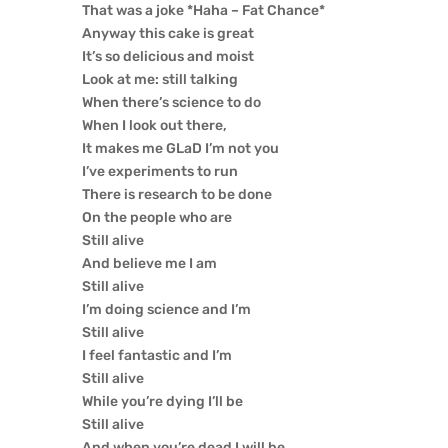
That was a joke *Haha – Fat Chance*
Anyway this cake is great
It’s so delicious and moist
Look at me: still talking
When there’s science to do
When I look out there,
It makes me GLaD I’m not you
I’ve experiments to run
There is research to be done
On the people who are
Still alive
And believe me I am
Still alive
I’m doing science and I’m
Still alive
I feel fantastic and I’m
Still alive
While you’re dying I’ll be
Still alive
And when you’re dead I will be