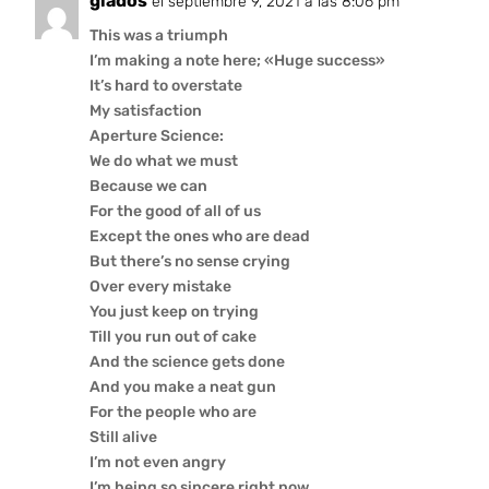
glados
el septiembre 9, 2021 a las 8:06 pm
This was a triumph
I’m making a note here; «Huge success»
It’s hard to overstate
My satisfaction
Aperture Science:
We do what we must
Because we can
For the good of all of us
Except the ones who are dead
But there’s no sense crying
Over every mistake
You just keep on trying
Till you run out of cake
And the science gets done
And you make a neat gun
For the people who are
Still alive
I’m not even angry
I’m being so sincere right now